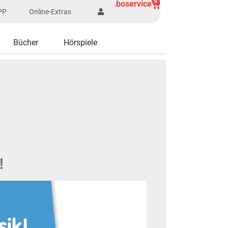
0
Aboservice
PP
Online-Extras
Bücher
Hörspiele
!