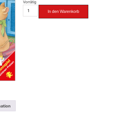
Vorrätig
In den Warenkorb
mation