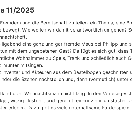
e 11/2025
remdem und die Bereitschaft zu teilen: ein Thema, eine Bots
e bewegt. Wie wollen wir damit verantwortlich umgehen? Se
hnachtsheft.
iligabend eine ganz und gar fremde Maus bei Philipp und se
tun mit dem ungebetenen Gast? Da fügt es sich gut, dass T
chtliche Wohnzimmer zu Speis, Trank und schließlich auch Ge
d munter mitsingen.
 Inventar und Akteuren aus dem Bastelbogen geschnitten un
inder die Szenen nachstellen und, dann (vermutlich) unter
stkind oder Weihnachtsmann nicht lang: In den Vorlesegesch
Igel, witzig illustriert und gereimt, einem ziemlich stach
ter erleben. Dazu gibt es viele unterhaltsame Förderspiele, 