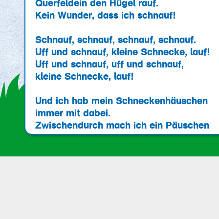
Querfeldein den Hügel rauf.
Kein Wunder, dass ich schnauf!
Schnauf, schnauf, schnauf, schnauf.
Uff und schnauf, kleine Schnecke, lauf!
Uff und schnauf, uff und schnauf,
kleine Schnecke, lauf!
Und ich hab mein Schneckenhäuschen
immer mit dabei.
Zwischendurch mach ich ein Päuschen
von der Lauferei!
Ich kriech ins Haus und ruh mich aus,
dann komm ich wieder raus.
Das war’n ein paar Minuten bloß
und schon gehts wieder los: